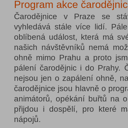
Program akce čarodějni
Čarodějnice v Praze se stáv
vyhledává stále více lidí. Pál
oblíbená událost, která má sv
našich návštěvníků nemá možn
ohně mimo Prahu a proto jsme
pálení čarodějnic i do Prahy.
nejsou jen o zapálení ohně, n
čarodějnice jsou hlavně o progr
animátorů, opékání buřtů na o
přijdou i dospělí, pro které
nápojů.