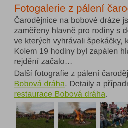
Fotogalerie z pálení čaro
Čarodějnice na bobové dráze jso
zaměřeny hlavně pro rodiny s dě
ve kterých vyhrávali špekáčky, 
Kolem 19 hodiny byl zapálen hl
rejdění začalo…
Další fotografie z pálení čarodě
Bobová dráha
. Detaily a příp
restaurace Bobová dráha
.