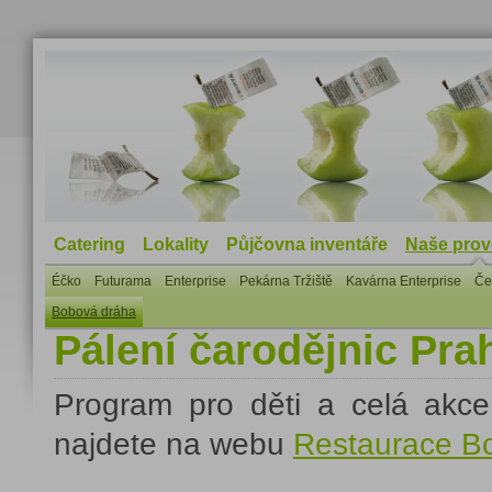
Catering
Lokality
Půjčovna inventáře
Naše pro
Éčko
Futurama
Enterprise
Pekárna Tržiště
Kavárna Enterprise
Če
Bobová dráha
Pálení čarodějnic Pra
Program pro děti a celá akce
najdete na webu
Restaurace B