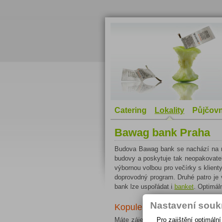
Catering
Lokality
Půjčovn
Bawag bank Praha
Budova Bawag bank se nachází na r
budovy a poskytuje tak neopakovatel
výbornou volbou pro večírky s klient
doprovodný program. Druhé patro j
bank lze uspořádat i
banket
. Optimál
Nastavení souk
Kopule ČNOPK pronájem
Máte zájem o více informací o pro
Pro zajištění optimál