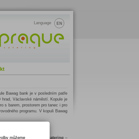
Language
EN
kt
le Bawag bank je v posledním patře
ý hrad, Václavské náměstí. Kopule je
ro s barem, prostorem pro tanec i pro
provodného programu. V kopuli Bawag
cateringové akce?
Prague catering
–
í volby můžeme