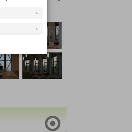
ou uloženy ve vašem
hlížeči (např.
 stránkami. V
ávání atd.).
Cookies
 viry, číst
bového prohlížeče
zůstávají v
i (cookies můžete
 analýzu
tránek. Souhlas s
ovolit
volitelná
eho souhlasu a