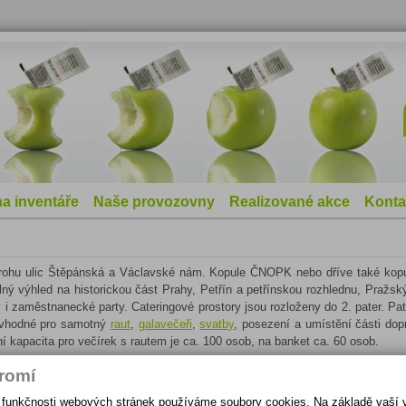
a inventáře
Naše provozovny
Realizované akce
Konta
ohu ulic Štěpánská a Václavské nám. Kopule ČNOPK nebo dříve také kopu
ný výhled na historickou část Prahy, Petřín a petřínskou rozhlednu, Pražsk
y i zaměstnanecké party. Cateringové prostory jsou rozloženy do 2. pater. Pat
e vhodné pro samotný
raut
,
galavečeři
,
svatby
, posezení a umístění části do
ní kapacita pro večírek s rautem je ca. 100 osob, na banket ca. 60 osob.
romí
nájmu prostor kopule Bawag bank nebo také kopule ČNOPK a možnostech 
ní funkčnosti webových stránek používáme soubory cookies. Na základě vaš